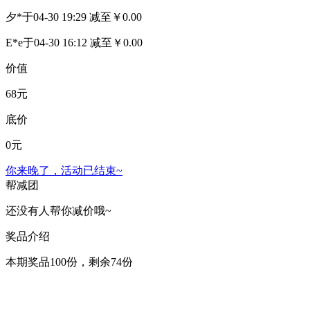
夕*
于04-30 19:29 减至￥0.00
E*e
于04-30 16:12 减至￥0.00
价值
68
元
底价
0
元
你来晚了，活动已结束~
帮减团
还没有人帮你减价哦~
奖品介绍
本期奖品
100
份，剩余
74
份