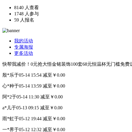
8140
人查看
1748
人参与
59
人报名
我的活动
专属海报
更多活动
快帮我减价！0元抢大悟金铭装饰100套68元恒温杯无门槛免费
殷*乐
于05-14 15:54 减至￥0.00
心*种
于05-14 13:59 减至￥0.00
阿*2
于05-14 11:30 减至￥0.00
a*儿
于05-13 09:15 减至￥0.00
雨*虹
于05-12 19:44 减至￥0.00
一*界
于05-12 12:32 减至￥0.00